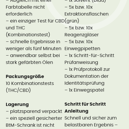
– Abgleich mit einer
– 1x Solvent (blau)
Farbtabelle nicht
– 5x bzw. 10x
erforderlich
Extraktionsflaschen
– ein einziger Test für CBD
(grün)
und THC
– 5x bzw. 10x
(Kombinationstest)
Reagenzgläser
– schnelle Ergebnisse in
– 5x bzw. 10x
weniger als fünf Minuten
Einwegpipetten
– anwendbar selbst bei
– 1x Schritt-für-Schritt
stark gefärbten Ölen
Prüfanweisung
– 1x Prüfprotokoll zur
Dokumentation der
Packungsgröße
Identitätsprüfung
10 Kombinationstests
– 1x Einwegspatel
(THC/CBD)
Schritt für Schritt
Lagerung
Anleitung
– platzsparend verpackt
Schnell und sicher zum
– ein speziell gesicherter
belastbaren Ergebnis –
BtM-Schrank ist nicht