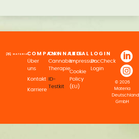
COMPANY
CANNABIS
LEGAL
LOGIN
Über
Cannabis-
Impressum
DocCheck
uns
Therapie
Login
Cookie
Kontakt
ID-
Policy
© 2026
Testkit
(EU)
Materia
Karriere
Deutschland
GmbH